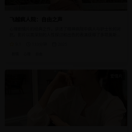
飞越疯人院：自由之声
心理剧情片的经典之作，讲述了精神病院中病人与护士长的对
抗。影片以其深刻的人性探讨和出色的表演获得了多项奥斯卡
奖。
9.1
133分钟
2025
剧情
心理
自由
爱情片