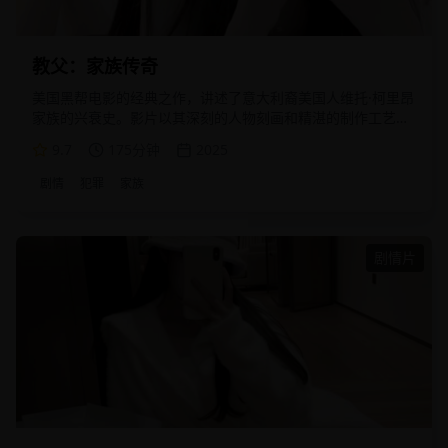
教父：家族传奇
美国黑帮电影的经典之作，讲述了意大利裔美国人维托·柯里昂
家族的兴衰史。影片以其深刻的人物刻画和精湛的制作工艺成
为电影史上的里程碑。
9.7
175分钟
2025
剧情
犯罪
家族
剧情片