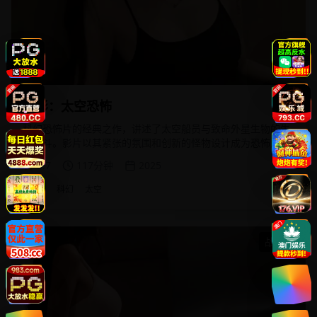
异形：太空恐怖
科幻恐怖片的经典之作，讲述了太空船员与致命外星生物的生
死搏斗。影片以其紧张的氛围和创新的怪物设计成为恐怖片的
里程碑。
8.7
117分钟
2025
恐怖
科幻
太空
战争片