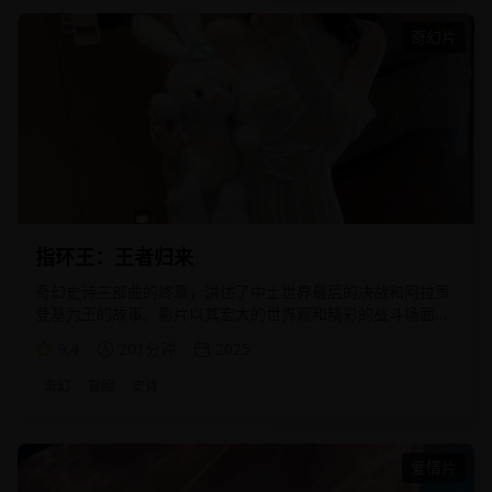
奇幻片
指环王：王者归来
奇幻史诗三部曲的终章，讲述了中土世界最后的决战和阿拉贡
登基为王的故事。影片以其宏大的世界观和精彩的战斗场面成
为奇幻电影的标杆。
9.4
201分钟
2025
奇幻
冒险
史诗
爱情片