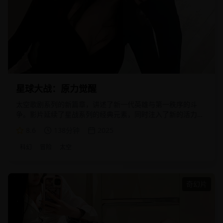
星球大战：原力觉醒
太空歌剧系列的新篇章，讲述了新一代英雄与第一秩序的斗
争。影片延续了星战系列的经典元素，同时注入了新的活力和
创意。
8.6
138分钟
2025
科幻
冒险
太空
奇幻片