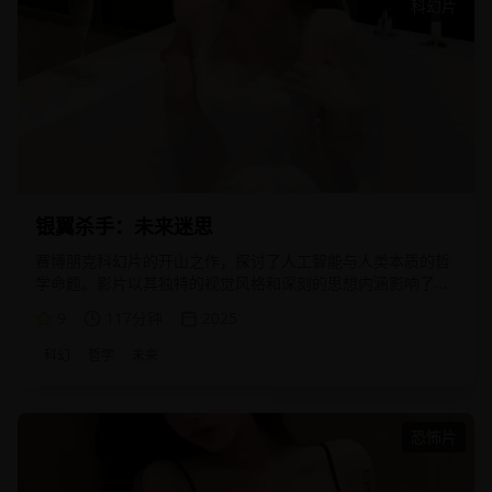
科幻片
银翼杀手：未来迷思
赛博朋克科幻片的开山之作，探讨了人工智能与人类本质的哲
学命题。影片以其独特的视觉风格和深刻的思想内涵影响了整
个科幻电影类型。
9
117分钟
2025
科幻
哲学
未来
恐怖片