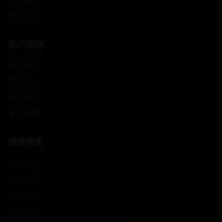
最新电影
热门推荐
客户支持
联系客服
帮助中心
用户指南
常见问题
法律信息
版权信息
免责声明
用户协议
关于我们